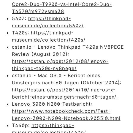
Core2-Duo-T9900-vs-Intel-Core2-Duo-
T6570/m972vsm438
560Z:
https://thinkpad-
museum.de/collection/560z/
T420s:
https://thinkpad-
museum.de/collection/t420s/
cstan.io - Lenovo Thinkpad T420s NV8PEGE
Review (August 2012):
https://cstan.io/post/2012/08/lenovo-
thinkpad-t420s-nv8pege/
cstan.io - Mac OS X - Bericht eines
Umsteigers nach 60 Tagen (Oktober 2014):
https://cstan.io/post/2014/10/mac-os-x-
bericht-eines-umsteigers-nach-60-tagen/
Lenovo 3000 N200-Testbericht:
https://www.notebookcheck.com/Test-
Lenovo-3000-N200-Notebook.9055.0.html
T440p:
https://thinkpad-
museum.de/collection/t440p/