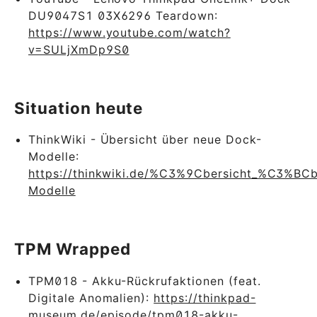
DU9047S1 03X6296 Teardown:
https://www.youtube.com/watch?
v=SULjXmDp9S0
Situation heute
ThinkWiki - Übersicht über neue Dock-
Modelle:
https://thinkwiki.de/%C3%9Cbersicht_%C3%BC
Modelle
TPM Wrapped
TPM018 - Akku-Rückrufaktionen (feat.
Digitale Anomalien):
https://thinkpad-
museum.de/episode/tpm018-akku-