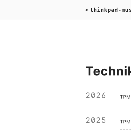
thinkpad-mu
>
Techni
2026
TPM0
2025
TPM