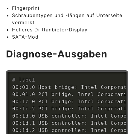
Fingerprint
Schraubentypen und -längen auf Unterseite
vermerkt
Helleres Drittanbieter-Display
SATA-Mod
Diagnose-Ausgaben
# lspci
00:00.0 Host bridge: Intel Corporatio
00:01.0 PCI bridge: Intel Corporation
00:1c.0 PCI bridge: Intel Corporation
00:1c.2 PCI bridge: Intel Corporation
00:1d.0 USB controller: Intel Corpora
00:1d.1 USB controller: Intel Corpora
00:1d.2 USB controller: Intel Corpora