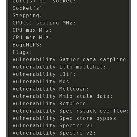
Core
(
s
)
 per socket:                 
1
Socket
(
s
)
:                          
1
Stepping:                           
8
CPU
(
s
)
 scaling MHz:                 
1
CPU max MHz:                        
2
CPU min MHz:                        
8
BogoMIPS:                           
3
Flags:                              f
Vulnerability Gather data sampling: N
Vulnerability Itlb multihit:        K
Vulnerability L1tf:                 V
Vulnerability Mds:                  V
Vulnerability Meltdown:             V
Vulnerability Mmio stale data:      U
Vulnerability Retbleed:             N
Vulnerability Spec rstack overflow: N
Vulnerability Spec store bypass:    V
Vulnerability Spectre v1:           M
Vulnerability Spectre v2:           M