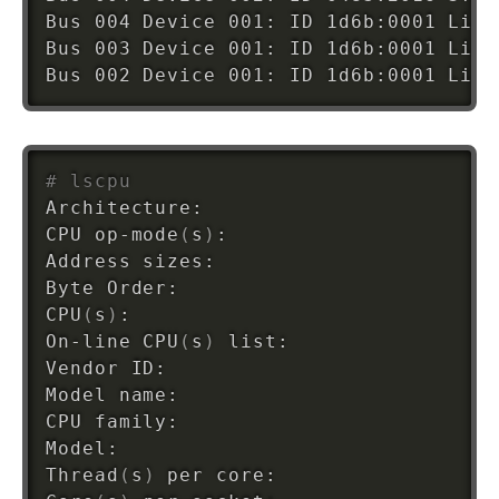
Bus 004 Device 001: ID 1d6b:0001 Linu
Bus 003 Device 001: ID 1d6b:0001 Linu
Bus 002 Device 001: ID 1d6b:0001 Linu
# lscpu
Architecture:                       i6
CPU op-mode
(
s
)
:                     
3
Address sizes:                      
3
Byte Order:                         L
CPU
(
s
)
:                             
1
On-line CPU
(
s
)
 list:                
0
Vendor ID:                          G
Model name:                         I
CPU family:                         
6
Model:                              
1
Thread
(
s
)
 per core:                 
1