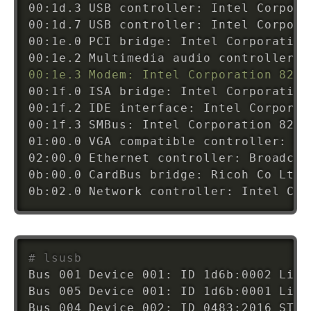
00:1d.3 USB controller: Intel Corpora
00:1d.7 USB controller: Intel Corpora
00:1e.0 PCI bridge: Intel Corporation
00:1e.2 Multimedia audio controller: 
00:1e.3 Modem: Intel Corporation 8280
00:1f.0 ISA bridge: Intel Corporation
00:1f.2 IDE interface: Intel Corporat
00:1f.3 SMBus: Intel Corporation 8280
01:00.0 VGA compatible controller: Ad
02:00.0 Ethernet controller: Broadcom
0b:00.0 CardBus bridge: Ricoh Co Ltd 
0b:02.0 Network controller: Intel Cor
# lsusb
Bus 001 Device 001: ID 1d6b:0002 Linu
Bus 005 Device 001: ID 1d6b:0001 Linu
Bus 004 Device 002: ID 0483:2016 STMi