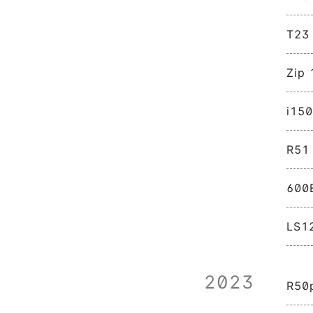
T23 
Zip 
i15
R51
600
LS1
2023
R50