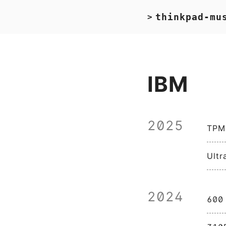
thinkpad-mu
>
IBM
2025
TPM0
Ultr
2024
600