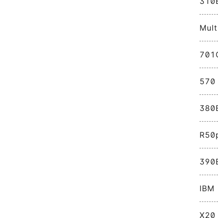
310
Mult
701
570
380
R50p
390
IBM 
X20