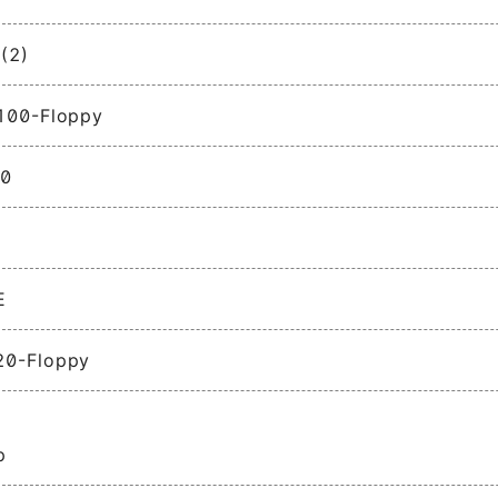
(2)
100-Floppy
00
E
20-Floppy
p