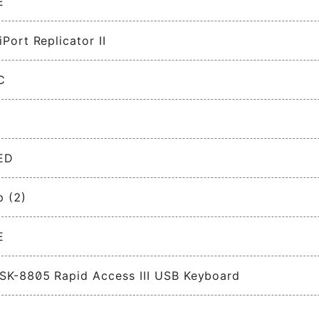
E
iPort Replicator II
C
ED
 (2)
E
SK-8805 Rapid Access III USB Keyboard