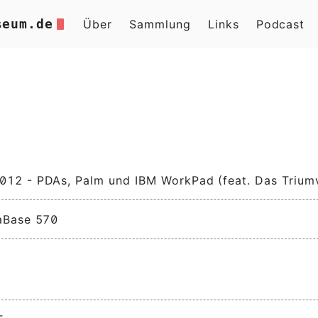
seum.de
Über
Sammlung
Links
Podcast
12 - PDAs, Palm und IBM WorkPad (feat. Das Triumv
aBase 570